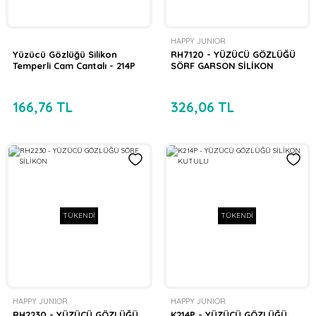
HAPPY JUNIOR
Yüzücü Gözlüğü Silikon
RH7120 - YÜZÜCÜ GÖZLÜĞÜ
Temperli Cam Cantalı - 214P
SÖRF GARSON SİLİKON
166,76 TL
326,06 TL
TÜKENDİ
TÜKENDİ
HAPPY JUNIOR
HAPPY JUNIOR
RH2230 - YÜZÜCÜ GÖZLÜĞÜ
K214P - YÜZÜCÜ GÖZLÜĞÜ