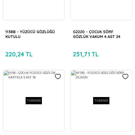
1138B - YÜZÜCÜ GÖZLÜĞÜ
G2220 - ÇOCUK SÖRF
KUTULU
GÖZLÜK VAKUM 4 AST 24
220,24 TL
251,71 TL
TÜKENDİ
TÜKENDİ