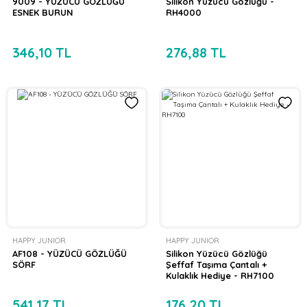
9009 - YÜZÜCÜ GÖZLÜĞÜ
Silikon Yüzücü Gözlüğü -
ESNEK BURUN
RH4000
346,10 TL
276,88 TL
HAPPY JUNIOR
HAPPY JUNIOR
AF108 - YÜZÜCÜ GÖZLÜĞÜ
Silikon Yüzücü Gözlüğü
SÖRF
Şeffaf Taşıma Çantalı +
Kulaklık Hediye - RH7100
541,17 TL
176,20 TL