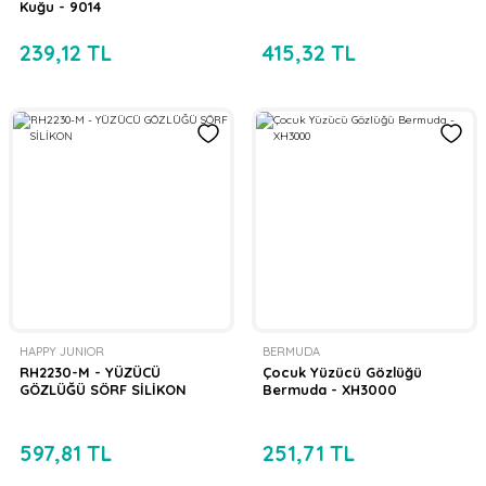
Kuğu - 9014
239,12 TL
415,32 TL
HAPPY JUNIOR
BERMUDA
RH2230-M - YÜZÜCÜ
Çocuk Yüzücü Gözlüğü
GÖZLÜĞÜ SÖRF SİLİKON
Bermuda - XH3000
597,81 TL
251,71 TL