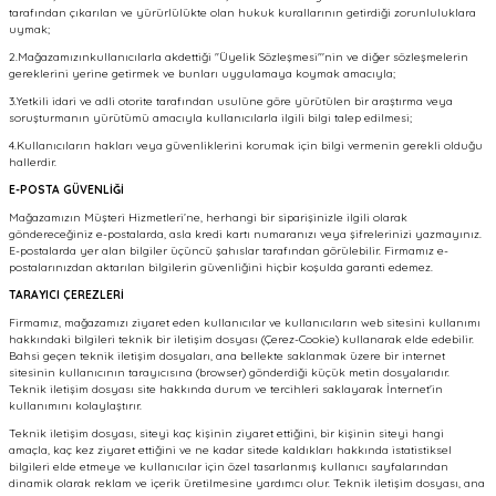
tarafından çıkarılan ve yürürlülükte olan hukuk kurallarının getirdiği zorunluluklara
uymak;
2.Mağazamızınkullanıcılarla akdettiği "Üyelik Sözleşmesi"'nin ve diğer sözleşmelerin
gereklerini yerine getirmek ve bunları uygulamaya koymak amacıyla;
3.Yetkili idari ve adli otorite tarafından usulüne göre yürütülen bir araştırma veya
soruşturmanın yürütümü amacıyla kullanıcılarla ilgili bilgi talep edilmesi;
4.Kullanıcıların hakları veya güvenliklerini korumak için bilgi vermenin gerekli olduğu
hallerdir.
E-POSTA GÜVENLİĞİ
Mağazamızın Müşteri Hizmetleri’ne, herhangi bir siparişinizle ilgili olarak
göndereceğiniz e-postalarda, asla kredi kartı numaranızı veya şifrelerinizi yazmayınız.
E-postalarda yer alan bilgiler üçüncü şahıslar tarafından görülebilir. Firmamız e-
postalarınızdan aktarılan bilgilerin güvenliğini hiçbir koşulda garanti edemez.
TARAYICI ÇEREZLERİ
Firmamız, mağazamızı ziyaret eden kullanıcılar ve kullanıcıların web sitesini kullanımı
hakkındaki bilgileri teknik bir iletişim dosyası (Çerez-Cookie) kullanarak elde edebilir.
Bahsi geçen teknik iletişim dosyaları, ana bellekte saklanmak üzere bir internet
sitesinin kullanıcının tarayıcısına (browser) gönderdiği küçük metin dosyalarıdır.
Teknik iletişim dosyası site hakkında durum ve tercihleri saklayarak İnternet'in
kullanımını kolaylaştırır.
Teknik iletişim dosyası, siteyi kaç kişinin ziyaret ettiğini, bir kişinin siteyi hangi
amaçla, kaç kez ziyaret ettiğini ve ne kadar sitede kaldıkları hakkında istatistiksel
bilgileri elde etmeye ve kullanıcılar için özel tasarlanmış kullanıcı sayfalarından
dinamik olarak reklam ve içerik üretilmesine yardımcı olur. Teknik iletişim dosyası, ana