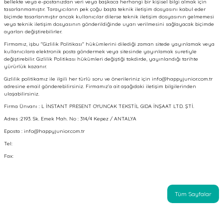
bellekte veya e-postanızdan veri veya başkaca herhangi bir kişisel bilgi almak için
tasarlanmamıştır. Tarayıcıların pek çoğu başta teknik iletişim dosyasını kabul eder
biçimde tasarlanmıştır ancak kullanıcılar dilerse teknik iletişim dosyasının gelmemesi
veya teknik iletişim dosyasının gönderildiğinde uyarı verilmesini sağlayacak biçimde
ayarları değiştirebilirler.
Firmamız, işbu "Gizlilik Politikası" hükümlerini dilediği zaman sitede yayınlamak veya
kullanıcılara elektronik posta göndermek veya sitesinde yayınlamak suretiyle
değiştirebilir. Gizlilik Politikası hükümleri değiştiği takdirde, yayınlandığı tarihte
yürürlük kazanır.
Gizlilik politikamız ile ilgili her türlü soru ve önerileriniz için info@happyjunior.com.tr
adresine email gönderebilirsiniz. Firmamız’a ait aşağıdaki iletişim bilgilerinden
ulaşabilirsiniz.
Firma Ünvanı : L İNSTANT PRESENT OYUNCAK TEKSTİL GIDA İNŞAAT LTD. ŞTİ.
Adres :2193. Sk. Emek Mah. No : 314/4 Kepez / ANTALYA
Eposta : info@happyjunior.com.tr
Tel:
Fax:
Tüm Sayfalar