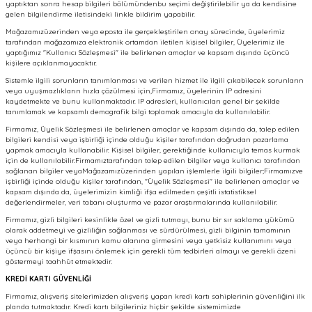
yaptıktan sonra hesap bilgileri bölümündenbu seçimi değiştirilebilir ya da kendisine
gelen bilgilendirme iletisindeki linkle bildirim yapabilir.
Mağazamızüzerinden veya eposta ile gerçekleştirilen onay sürecinde, üyelerimiz
tarafından mağazamıza elektronik ortamdan iletilen kişisel bilgiler, Üyelerimiz ile
yaptığımız "Kullanıcı Sözleşmesi" ile belirlenen amaçlar ve kapsam dışında üçüncü
kişilere açıklanmayacaktır.
Sistemle ilgili sorunların tanımlanması ve verilen hizmet ile ilgili çıkabilecek sorunların
veya uyuşmazlıkların hızla çözülmesi için,Firmamız, üyelerinin IP adresini
kaydetmekte ve bunu kullanmaktadır. IP adresleri, kullanıcıları genel bir şekilde
tanımlamak ve kapsamlı demografik bilgi toplamak amacıyla da kullanılabilir.
Firmamız, Üyelik Sözleşmesi ile belirlenen amaçlar ve kapsam dışında da, talep edilen
bilgileri kendisi veya işbirliği içinde olduğu kişiler tarafından doğrudan pazarlama
yapmak amacıyla kullanabilir. Kişisel bilgiler, gerektiğinde kullanıcıyla temas kurmak
için de kullanılabilir.Firmamıztarafından talep edilen bilgiler veya kullanıcı tarafından
sağlanan bilgiler veyaMağazamızüzerinden yapılan işlemlerle ilgili bilgiler;Firmamızve
işbirliği içinde olduğu kişiler tarafından, "Üyelik Sözleşmesi" ile belirlenen amaçlar ve
kapsam dışında da, üyelerimizin kimliği ifşa edilmeden çeşitli istatistiksel
değerlendirmeler, veri tabanı oluşturma ve pazar araştırmalarında kullanılabilir.
Firmamız, gizli bilgileri kesinlikle özel ve gizli tutmayı, bunu bir sır saklama yükümü
olarak addetmeyi ve gizliliğin sağlanması ve sürdürülmesi, gizli bilginin tamamının
veya herhangi bir kısmının kamu alanına girmesini veya yetkisiz kullanımını veya
üçüncü bir kişiye ifşasını önlemek için gerekli tüm tedbirleri almayı ve gerekli özeni
göstermeyi taahhüt etmektedir.
KREDİ KARTI GÜVENLİĞİ
Firmamız, alışveriş sitelerimizden alışveriş yapan kredi kartı sahiplerinin güvenliğini ilk
planda tutmaktadır. Kredi kartı bilgileriniz hiçbir şekilde sistemimizde