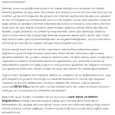
saklanmamaktadır.
İşlemler sürecine girdiğinizde güvenli bir sitede olduğunuzu anlamak için dikkat
etmeniz gereken iki şey vardır. Bunlardan biri tarayıcınızın en alt satırında bulunan bir
anahtar ya da kilit simgesidir. Bu güvenli bir internet sayfasında olduğunuzu gösterir
ve her türlübilgileriniz şifrelenerek korunur. Bu bilgiler, ancak satış işlemleri sürecine
bağlı olarak ve verdiğiniz talimat istikametinde kullanılır. Alışveriş sırasında kullanılan
kredi kartı ile ilgili bilgiler alışveriş sitelerimizden bağımsız olarak 128 bit SSL (Secure
Sockets Layer) protokolü ile şifrelenip sorgulanmak üzere ilgili bankaya ulaştırılır.
Kartın kullanılabilirliği onaylandığı takdirde alışverişe devam edilir. Kartla ilgili hiçbir
bilgi tarafımızdan görüntülenemediğinden ve kaydedilmediğinden, üçüncü şahısların
herhangi bir koşulda bu bilgileri ele geçirmesi engellenmiş olur.
Online olarak kredi kartı ile verilen siparişlerin ödeme/fatura/teslimat adresi
bilgilerinin güvenilirliği firmamiz tarafından Kredi Kartları Dolandırıcılığı'na karşı
denetlenmektedir. Bu yüzden, alışveriş sitelerimizden ilk defa sipariş veren müşterilerin
siparişlerinin tedarik ve teslimat aşamasına gelebilmesi için öncelikle finansal ve
adres/telefon bilgilerinin doğruluğunun onaylanması gereklidir. Bu bilgilerin kontrolü
için gerekirse kredi kartı sahibi müşteri ile veya ilgili banka ile irtibata geçilmektedir.
Üye olurken verdiğiniz tüm bilgilere sadece siz ulaşabilir ve siz değiştirebilirsiniz. Üye
giriş bilgilerinizi güvenli koruduğunuz takdirde başkalarının sizinle ilgili bilgilere
ulaşması ve bunları değiştirmesi mümkün değildir. Bu amaçla, üyelik işlemleri
sırasında
128 bit SSL
güvenlik alanı içinde hareket edilir. Bu sistem kırılması mümkün
olmayan bir uluslararası bir şifreleme standardıdır.
Bilgi hattı veya müşteri hizmetleri servisi bulunan ve
açık adres ve telefon
bilgilerinin
belirtildiği İnternet alışveriş siteleri günümüzde daha fazla tercih
edilmektedir. Bu sayede aklınıza takılan bütün konular hakkında detaylı bilgi alabilir,
online alışveriş hizmeti sağlayan firmanın güvenirliği konusunda daha sağlıklı bilgi
edinebilirsiniz.