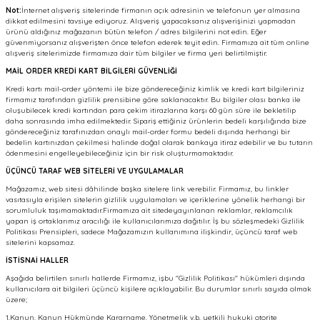
Not:
İnternet alışveriş sitelerinde firmanın açık adresinin ve telefonun yer almasına
dikkat edilmesini tavsiye ediyoruz. Alışveriş yapacaksanız alışverişinizi yapmadan
ürünü aldığınız mağazanın bütün telefon / adres bilgilerini not edin. Eğer
güvenmiyorsanız alışverişten önce telefon ederek teyit edin. Firmamıza ait tüm online
alışveriş sitelerimizde firmamıza dair tüm bilgiler ve firma yeri belirtilmiştir.
MAİL ORDER KREDİ KART BİLGİLERİ GÜVENLİĞİ
Kredi kartı mail-order yöntemi ile bize göndereceğiniz kimlik ve kredi kart bilgileriniz
firmamız tarafından gizlilik prensibine göre saklanacaktır. Bu bilgiler olası banka ile
oluşubilecek kredi kartından para çekim itirazlarına karşı 60 gün süre ile bekletilip
daha sonrasında imha edilmektedir. Sipariş ettiğiniz ürünlerin bedeli karşılığında bize
göndereceğiniz tarafınızdan onaylı mail-order formu bedeli dışında herhangi bir
bedelin kartınızdan çekilmesi halinde doğal olarak bankaya itiraz edebilir ve bu tutarın
ödenmesini engelleyebileceğiniz için bir risk oluşturmamaktadır.
ÜÇÜNCÜ TARAF WEB SİTELERİ VE UYGULAMALAR
Mağazamız, web sitesi dâhilinde başka sitelere link verebilir. Firmamız, bu linkler
vasıtasıyla erişilen sitelerin gizlilik uygulamaları ve içeriklerine yönelik herhangi bir
sorumluluk taşımamaktadır.Firmamıza ait sitedeyayınlanan reklamlar, reklamcılık
yapan iş ortaklarımız aracılığı ile kullanıcılarımıza dağıtılır. İş bu sözleşmedeki Gizlilik
Politikası Prensipleri, sadece Mağazamızın kullanımına ilişkindir, üçüncü taraf web
sitelerini kapsamaz.
İSTİSNAİ HALLER
Aşağıda belirtilen sınırlı hallerde Firmamız, işbu "Gizlilik Politikası" hükümleri dışında
kullanıcılara ait bilgileri üçüncü kişilere açıklayabilir. Bu durumlar sınırlı sayıda olmak
üzere;
1.Kanun, Kanun Hükmünde Kararname, Yönetmelik v.b. yetkili hukuki otorite