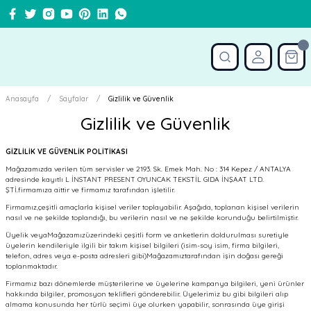
Anasayfa
Sayfalar
Gizlilik ve Güvenlik
Gizlilik ve Güvenlik
GİZLİLİK VE GÜVENLİK POLİTİKASI
Mağazamızda verilen tüm servisler ve 2193. Sk. Emek Mah. No : 314 Kepez / ANTALYA
adresinde kayıtlı L İNSTANT PRESENT OYUNCAK TEKSTİL GIDA İNŞAAT LTD.
ŞTİ.firmamıza aittir ve firmamız tarafından işletilir.
Firmamız,çeşitli amaçlarla kişisel veriler toplayabilir. Aşağıda, toplanan kişisel verilerin
nasıl ve ne şekilde toplandığı, bu verilerin nasıl ve ne şekilde korunduğu belirtilmiştir.
Üyelik veyaMağazamızüzerindeki çeşitli form ve anketlerin doldurulması suretiyle
üyelerin kendileriyle ilgili bir takım kişisel bilgileri (isim-soy isim, firma bilgileri,
telefon, adres veya e-posta adresleri gibi)Mağazamıztarafından işin doğası gereği
toplanmaktadır.
Firmamız bazı dönemlerde müşterilerine ve üyelerine kampanya bilgileri, yeni ürünler
hakkında bilgiler, promosyon teklifleri gönderebilir. Üyelerimiz bu gibi bilgileri alıp
almama konusunda her türlü seçimi üye olurken yapabilir, sonrasında üye girişi