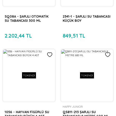
SQ08A - ŞARJLI OTOMATİK
2341-1 - ŞARJLI SU TABANCASI
SU TABANCASI 300 ML
KÜÇÜK BOY
2.202,44 TL
849,51 TL
TÜKENDİ
TÜKENDİ
HAPPY JUNIOR
1056 - HAYVAN FİGÜRLÜ SU
QS811-213 ŞARJLI SU
TABANCASI BÜYÜK 4 AST
TABANCASI 8 METRE 600 ML