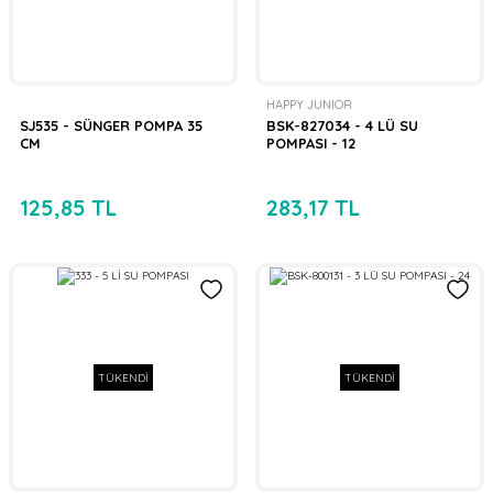
HAPPY JUNIOR
SJ535 - SÜNGER POMPA 35
BSK-827034 - 4 LÜ SU
CM
POMPASI - 12
125,85 TL
283,17 TL
TÜKENDİ
TÜKENDİ