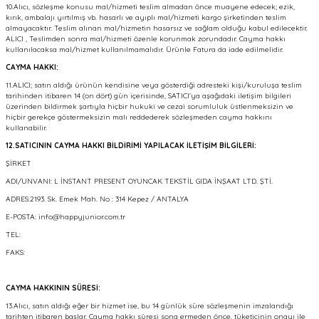
10.Alıcı, sözleşme konusu mal/hizmeti teslim almadan önce muayene edecek; ezik,
kırık, ambalajı yırtılmış vb. hasarlı ve ayıplı mal/hizmeti kargo şirketinden teslim
almayacaktır. Teslim alınan mal/hizmetin hasarsız ve sağlam olduğu kabul edilecektir.
ALICI , Teslimden sonra mal/hizmeti özenle korunmak zorundadır. Cayma hakkı
kullanılacaksa mal/hizmet kullanılmamalıdır. Ürünle Fatura da iade edilmelidir.
CAYMA HAKKI:
11.ALICI; satın aldığı ürünün kendisine veya gösterdiği adresteki kişi/kuruluşa teslim
tarihinden itibaren 14 (on dört) gün içerisinde, SATICI’ya aşağıdaki iletişim bilgileri
üzerinden bildirmek şartıyla hiçbir hukuki ve cezai sorumluluk üstlenmeksizin ve
hiçbir gerekçe göstermeksizin malı reddederek sözleşmeden cayma hakkını
kullanabilir.
12.SATICININ CAYMA HAKKI BİLDİRİMİ YAPILACAK İLETİŞİM BİLGİLERİ:
ŞİRKET
ADI/UNVANI: L İNSTANT PRESENT OYUNCAK TEKSTİL GIDA İNŞAAT LTD. ŞTİ.
ADRES:2193. Sk. Emek Mah. No : 314 Kepez / ANTALYA
E-POSTA: info@happyjunior.com.tr
TEL:
FAKS:
CAYMA HAKKININ SÜRESİ:
13.Alıcı, satın aldığı eğer bir hizmet ise, bu 14 günlük süre sözleşmenin imzalandığı
tarihten itibaren başlar. Cayma hakkı süresi sona ermeden önce, tüketicinin onayı ile