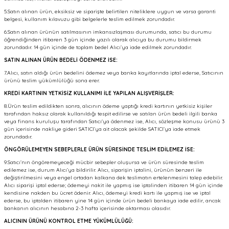
5.Satın alınan ürün, eksiksiz ve siparişte belirtilen niteliklere uygun ve varsa garanti
belgesi, kullanım kılavuzu gibi belgelerle teslim edilmek zorundadır.
6.Satın alınan ürünün satılmasının imkansızlaşması durumunda, satıcı bu durumu
öğrendiğinden itibaren 3 gün içinde yazılı olarak alıcıya bu durumu bildirmek
zorundadır. 14 gün içinde de toplam bedel Alıcı’ya iade edilmek zorundadır.
SATIN ALINAN ÜRÜN BEDELİ ÖDENMEZ İSE:
7.Alıcı, satın aldığı ürün bedelini ödemez veya banka kayıtlarında iptal ederse, Satıcının
ürünü teslim yükümlülüğü sona erer.
KREDİ KARTININ YETKİSİZ KULLANIMI İLE YAPILAN ALIŞVERİŞLER:
8.Ürün teslim edildikten sonra, alıcının ödeme yaptığı kredi kartının yetkisiz kişiler
tarafından haksız olarak kullanıldığı tespit edilirse ve satılan ürün bedeli ilgili banka
veya finans kuruluşu tarafından Satıcı'ya ödenmez ise, Alıcı, sözleşme konusu ürünü 3
gün içerisinde nakliye gideri SATICI’ya ait olacak şekilde SATICI’ya iade etmek
zorundadır.
ÖNGÖRÜLEMEYEN SEBEPLERLE ÜRÜN SÜRESİNDE TESLİM EDİLEMEZ İSE:
9.Satıcı’nın öngöremeyeceği mücbir sebepler oluşursa ve ürün süresinde teslim
edilemez ise, durum Alıcı’ya bildirilir. Alıcı, siparişin iptalini, ürünün benzeri ile
değiştirilmesini veya engel ortadan kalkana dek teslimatın ertelenmesini talep edebilir.
Alıcı siparişi iptal ederse; ödemeyi nakit ile yapmış ise iptalinden itibaren 14 gün içinde
kendisine nakden bu ücret ödenir. Alıcı, ödemeyi kredi kartı ile yapmış ise ve iptal
ederse, bu iptalden itibaren yine 14 gün içinde ürün bedeli bankaya iade edilir, ancak
bankanın alıcının hesabına 2-3 hafta içerisinde aktarması olasıdır.
ALICININ ÜRÜNÜ KONTROL ETME YÜKÜMLÜLÜĞÜ: