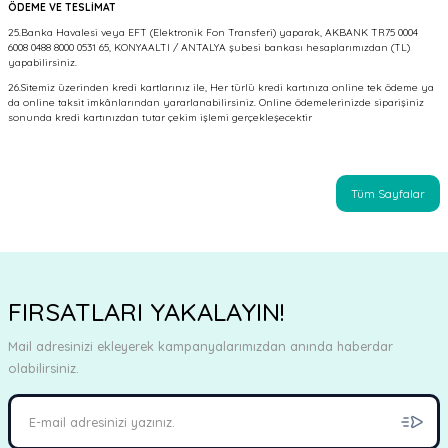
ÖDEME VE TESLİMAT
25.Banka Havalesi veya EFT (Elektronik Fon Transferi) yaparak, AKBANK TR75 0004
6008 0488 8000 0531 65, KONYAALTI / ANTALYA şubesi bankası hesaplarımızdan (TL)
yapabilirsiniz.
26.Sitemiz üzerinden kredi kartlarınız ile, Her türlü kredi kartınıza online tek ödeme ya
da online taksit imkânlarından yararlanabilirsiniz. Online ödemelerinizde siparişiniz
sonunda kredi kartınızdan tutar çekim işlemi gerçekleşecektir
Tüm Sayfalar
FIRSATLARI YAKALAYIN!
Mail adresinizi ekleyerek kampanyalarımızdan anında haberdar
olabilirsiniz.