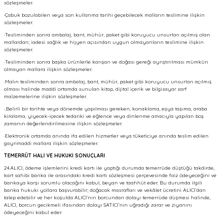
sözleşmeler.
·Çabuk bozulabilen veya son kullanma tarihi geçebilecek malların teslimine ilişkin
sözleşmeler.
·Tesliminden sonra ambalaj, bant, mühür, paket gibi koruyucu unsurları açılmış olan
mallardan; iadesi sağlık ve hijyen açısından uygun olmayanların teslimine ilişkin
sözleşmeler.
·Tesliminden sonra başka ürünlerle karışan ve doğası gereği ayrıştırılması mümkün
olmayan mallara ilişkin sözleşmeler.
·Malın tesliminden sonra ambalaj, bant, mühür, paket gibi koruyucu unsurları açılmış
olması halinde maddi ortamda sunulan kitap, dijital içerik ve bilgisayar sarf
malzemelerine ilişkin sözleşmeler.
·.Belirli bir tarihte veya dönemde yapılması gereken, konaklama, eşya taşıma, araba
kiralama, yiyecek-içecek tedariki ve eğlence veya dinlenme amacıyla yapılan boş
zamanın değerlendirilmesine ilişkin sözleşmeler.
·Elektronik ortamda anında ifa edilen hizmetler veya tüketiciye anında teslim edilen
gayrimaddi mallara ilişkin sözleşmeler.
TEMERRÜT HALİ VE HUKUKİ SONUÇLARI
24.ALICI, ödeme işlemlerini kredi kartı ile yaptığı durumda temerrüde düştüğü takdirde,
kart sahibi banka ile arasındaki kredi kartı sözleşmesi çerçevesinde faiz ödeyeceğini ve
bankaya karşı sorumlu olacağını kabul, beyan ve taahhüt eder. Bu durumda ilgili
banka hukuki yollara başvurabilir; doğacak masrafları ve vekâlet ücretini ALICI’dan
talep edebilir ve her koşulda ALICI’nın borcundan dolayı temerrüde düşmesi halinde,
ALICI, borcun gecikmeli ifasından dolayı SATICI’nın uğradığı zarar ve ziyanını
ödeyeceğini kabul eder.