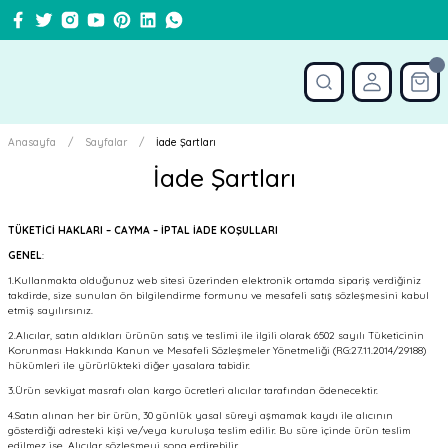
Anasayfa
Sayfalar
İade Şartları
İade Şartları
TÜKETİCİ HAKLARI – CAYMA – İPTAL İADE KOŞULLARI
GENEL
:
1.Kullanmakta olduğunuz web sitesi üzerinden elektronik ortamda sipariş verdiğiniz
takdirde, size sunulan ön bilgilendirme formunu ve mesafeli satış sözleşmesini kabul
etmiş sayılırsınız.
2.Alıcılar, satın aldıkları ürünün satış ve teslimi ile ilgili olarak 6502 sayılı Tüketicinin
Korunması Hakkında Kanun ve Mesafeli Sözleşmeler Yönetmeliği (RG:27.11.2014/29188)
hükümleri ile yürürlükteki diğer yasalara tabidir.
3.Ürün sevkiyat masrafı olan kargo ücretleri alıcılar tarafından ödenecektir.
4.Satın alınan her bir ürün, 30 günlük yasal süreyi aşmamak kaydı ile alıcının
gösterdiği adresteki kişi ve/veya kuruluşa teslim edilir. Bu süre içinde ürün teslim
edilmez ise, Alıcılar sözleşmeyi sona erdirebilir.