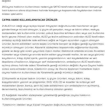
değildir.
20.Cayma hakkının kullanılması nedeniyle SATICI tarafından düzenlenen kampanya
limit tutarının altına düşülmesi halinde kampanya kapsamında faydalanılan indirim
miktarı iptal edilir.
CAYMA HAKKI KULLANILAMAYACAK ÜRÜNLER:
21.ALICI’nın isteği veya açıkça kişisel ihtiyaçları doğrultusunda hazırlanan ve geri
gönderilmeye müsait olmayan, iç giyim alt parçaları, mayo ve bikini altları, makyaj
malzemeleri, tek kullanımlık ürünler, çabuk bozulma tehlikesi olan veya son kullanma
tarihi geçme ihtimali olan mallar, ALICI’ya teslim edilmesinin ardından ALICI tarafından
ambalajı açıldığı takdirde iade edilmesi sağlık ve hijyen açısından uygun olmayan
ürünler, teslim edildikten sonra başka ürünlerle karışan ve doğası gereği ayrıştırılması
mümkün olmayan ürünler, Abonelik sözleşmesi kapsamında sağlananlar dışında,
gazete ve dergi gibi süreli yayınlara ilişkin mallar, Elektronik ortamda anında ifa edilen
hizmetler veya tüketiciye anında teslim edilen gayrimaddi mallar, ile ses veya görüntü
kayıtlarının, kitap, dijital içerik, yazılım programlarının, veri kaydedebilme ve veri
depolama cihazlarının, bilgisayar sarf malzemelerinin, ambalajının ALICI tarafından
açılmış olması halinde iadesi Yönetmelik gereği mümkün değildir. Ayrıca Cayma hakkı
süresi sona ermeden önce, tüketicinin onayı ile ifasına başlanan hizmetlere ilişkin
cayma hakkının kullanılması da Yönetmelik gereği mümkün değildir.
22.Kozmetik ve kişisel bakım ürünleri, iç giyim ürünleri, mayo, bikini, kitap,
kopyalanabilir yazılım ve programlar, DVD, VCD, CD ve kasetler ile kırtasiye sarf
malzemeleri (toner, kartuş, şerit vb.) iade edilebilmesi için ambalajlarının açılmamış,
denenmemiş, bozulmamış ve kullanılmamış olmaları gerekir.
23. Aşağıdaki mesafeli sözleşmeler yönetmeliği gereğince; cayma hakkının
kullanılmayacak ürünler,
·Tüketicinin istekleri veya kişisel ihtiyaçları doğrultusunda hazırlanan mallara ilişkin