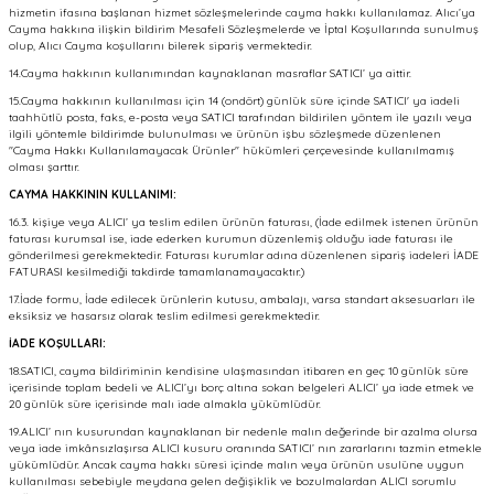
hizmetin ifasına başlanan hizmet sözleşmelerinde cayma hakkı kullanılamaz. Alıcı’ya
Cayma hakkına ilişkin bildirim Mesafeli Sözleşmelerde ve İptal Koşullarında sunulmuş
olup, Alıcı Cayma koşullarını bilerek sipariş vermektedir.
14.Cayma hakkının kullanımından kaynaklanan masraflar SATICI’ ya aittir.
15.Cayma hakkının kullanılması için 14 (ondört) günlük süre içinde SATICI' ya iadeli
taahhütlü posta, faks, e-posta veya SATICI tarafından bildirilen yöntem ile yazılı veya
ilgili yöntemle bildirimde bulunulması ve ürünün işbu sözleşmede düzenlenen
"Cayma Hakkı Kullanılamayacak Ürünler" hükümleri çerçevesinde kullanılmamış
olması şarttır.
CAYMA HAKKININ KULLANIMI:
16.3. kişiye veya ALICI’ ya teslim edilen ürünün faturası, (İade edilmek istenen ürünün
faturası kurumsal ise, iade ederken kurumun düzenlemiş olduğu iade faturası ile
gönderilmesi gerekmektedir. Faturası kurumlar adına düzenlenen sipariş iadeleri İADE
FATURASI kesilmediği takdirde tamamlanamayacaktır.)
17.İade formu, İade edilecek ürünlerin kutusu, ambalajı, varsa standart aksesuarları ile
eksiksiz ve hasarsız olarak teslim edilmesi gerekmektedir.
İADE KOŞULLARI:
18.SATICI, cayma bildiriminin kendisine ulaşmasından itibaren en geç 10 günlük süre
içerisinde toplam bedeli ve ALICI’yı borç altına sokan belgeleri ALICI’ ya iade etmek ve
20 günlük süre içerisinde malı iade almakla yükümlüdür.
19.ALICI’ nın kusurundan kaynaklanan bir nedenle malın değerinde bir azalma olursa
veya iade imkânsızlaşırsa ALICI kusuru oranında SATICI’ nın zararlarını tazmin etmekle
yükümlüdür. Ancak cayma hakkı süresi içinde malın veya ürünün usulüne uygun
kullanılması sebebiyle meydana gelen değişiklik ve bozulmalardan ALICI sorumlu