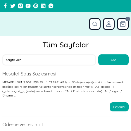
Tüm Sayfalar
Mesafeli Satış Sözleşmesi
MESAFELİ SATIŞ SÖZLEŞMESİ 1. TARAFLAR İşbu Sözleşme aşağıdaki taraflar arasında
aşağıda belirtilen hüküm ve şartlar çerçevesinde imzalanmıştır. A.{_aliciad_}
{_alicisoyad_} ; (sözleşmede bundan sonra "ALICI" olarak anılacaktır) Adı/Soyadı/
Ünvanı ...
Devamı
Ödeme ve Teslimat