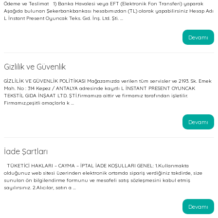
Ödeme ve Teslimat 1) Banka Havalesi veya EFT (Elektronik Fon Transferi) yaparak
Aşağıda bulunan Şekerbankbankası hesabımızdan (TL) olarak yapabilirsiniz Hesap Adı
L İnstant Present Oyuncak Teks. Gıd. İnş. Ltd. Şti. ...
Devamı
Gizlilik ve Güvenlik
GİZLİLİK VE GÜVENLİK POLİTİKASI Mağazamızda verilen tüm servisler ve 2193. Sk. Emek
Mah. No : 314 Kepez / ANTALYA adresinde kayıtlı L İNSTANT PRESENT OYUNCAK
TEKSTİL GIDA İNŞAAT LTD. ŞTİ.firmamıza aittir ve firmamız tarafından işletilir.
Firmamız,çeşitli amaçlarla k ...
Devamı
İade Şartları
TÜKETİCİ HAKLARI – CAYMA – İPTAL İADE KOŞULLARI GENEL: 1.Kullanmakta
olduğunuz web sitesi üzerinden elektronik ortamda sipariş verdiğiniz takdirde, size
sunulan ön bilgilendirme formunu ve mesafeli satış sözleşmesini kabul etmiş
sayılırsınız. 2.Alıcılar, satın a ...
Devamı