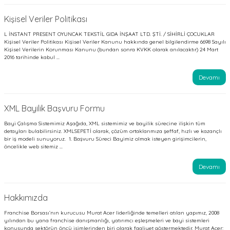
Kişisel Veriler Politikası
L İNSTANT PRESENT OYUNCAK TEKSTİL GIDA İNŞAAT LTD. ŞTİ. / SİHİRLİ ÇOCUKLAR
Kişisel Veriler Politikası Kişisel Veriler Kanunu hakkında genel bilgilendirme 6698 Sayılı
Kişisel Verilerin Korunması Kanunu (bundan sonra KVKK olarak anılacaktır) 24 Mart
2016 tarihinde kabul ...
Devamı
XML Bayilik Başvuru Formu
Bayi Çalışma Sistemimiz Aşağıda, XML sistemimiz ve bayilik sürecine ilişkin tüm
detayları bulabilirsiniz. XMLSEPETİ olarak, çözüm ortaklarımıza şeffaf, hızlı ve kazançlı
bir iş modeli sunuyoruz. 1. Başvuru Süreci Bayimiz olmak isteyen girişimcilerin,
öncelikle web sitemiz ...
Devamı
Hakkımızda
Franchise Borsası’nın kurucusu Murat Acer liderliğinde temelleri atılan yapımız, 2008
yılından bu yana franchise danışmanlığı, yatırımcı eşleşmeleri ve bayi sistemleri
konusunda sektörün öncü isimlerinden biri olarak faaliyet göstermektedir. Murat Acer;