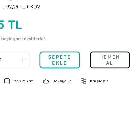
92,29 TL + KDV
5 TL
 başlayan taksitlerle!
SEPETE
HEMEN
EKLE
AL
Yorum Yaz
Tavsiye Et
Karşılaştır