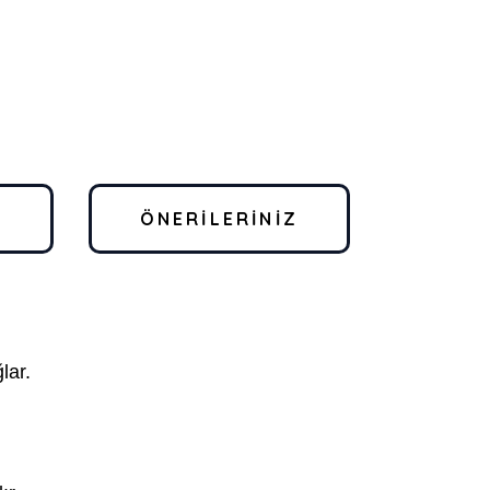
I
ÖNERILERINIZ
lar.