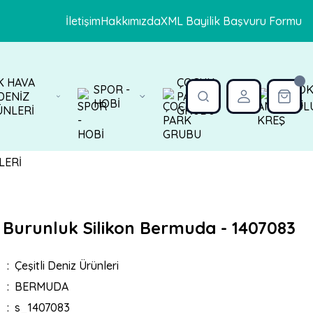
İletişim
Hakkımızda
XML Bayilik Başvuru Formu
K HAVA
ÇOCUK
SPOR -
ANAOK
DENİZ
PARK
HOBİ
KREŞ
ÜNLERİ
GRUBU
k Burunluk Silikon Bermuda - 1407083
Çeşitli Deniz Ürünleri
BERMUDA
s_1407083