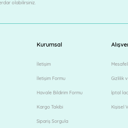
ar olabilirsiniz.
Kurumsal
Alışve
Gönder
İletişim
Mesafel
İletişim Formu
Gizlilik
Havale Bildirim Formu
İptal İa
Kargo Takibi
Kişisel V
Sipariş Sorgula