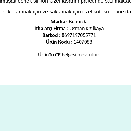
muşak esnek silikon Özel tasarım paketinde satılmaktad
en kullanmak için ve saklamak için özel kutusu ürüne dah
Marka :
Bermuda
İthalatçı Firma :
Osman Kızılkaya
Barkod :
8697197055771
Ürün Kodu :
1407083
Ürünün
CE
belgesi mevcuttur.
a yetersiz gördüğünüz noktaları öneri formunu kullanarak tarafımıza ilete
Bu ürüne ilk yorumu siz yapın!
Yorum Yaz