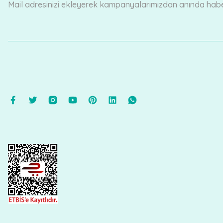
Mail adresinizi ekleyerek kampanyalarımızdan anında haberd
Ürün fiyatı diğer sitelerden daha pahalı.
Bu ürüne benzer farklı alternatifler olmalı.