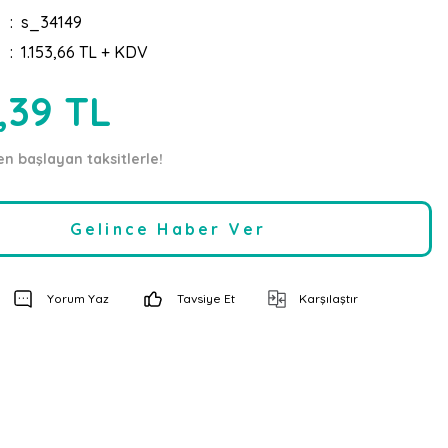
s_34149
1.153,66 TL + KDV
,39 TL
en başlayan taksitlerle!
Gelince Haber Ver
Yorum Yaz
Tavsiye Et
Karşılaştır