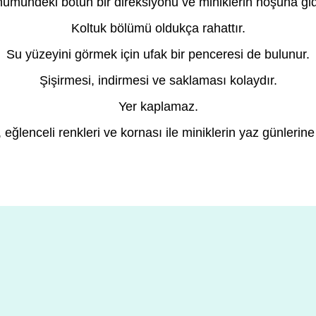
ümündeki botun bir direksiyonu ve miniklerin hoşuna gid
Koltuk bölümü oldukça rahattır.
Su yüzeyini görmek için ufak bir penceresi de bulunur.
Şişirmesi, indirmesi ve saklaması kolaydır.
Yer kaplamaz.
 eğlenceli renkleri ve kornası ile miniklerin yaz günleri
a yetersiz gördüğünüz noktaları öneri formunu kullanarak tarafımıza ilete
Bu ürüne ilk yorumu siz yapın!
Yorum Yaz