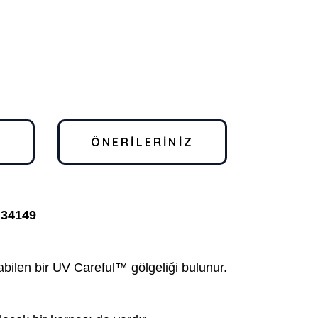
I
ÖNERILERINIZ
 34149
bilen bir UV Careful™ gölgeliği bulunur.