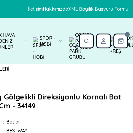
İletişim
Hakkımızda
XML Bayilik Başvuru Formu
K HAVA
ÇOCUK
SPOR -
ANAOK
DENİZ
PARK
HOBİ
KREŞ
ÜNLERİ
GRUBU
Gölgelikli Direksiyonlu Kornalı Bot
Cm - 34149
Botlar
BESTWAY