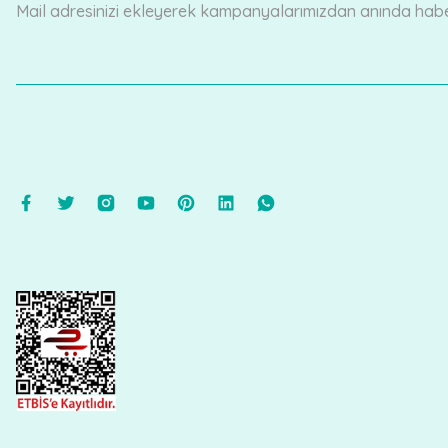
Mail adresinizi ekleyerek kampanyalarımızdan anında haberd
Ürün fiyatı diğer sitelerden daha pahalı.
Bu ürüne benzer farklı alternatifler olmalı.