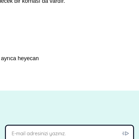
ecek bir kornası da vardır.
ne ayrıca heyecan
bilirsiniz.