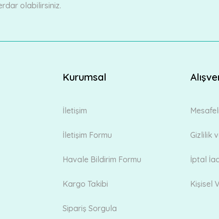
ar olabilirsiniz.
Kurumsal
Alışve
Gönder
İletişim
Mesafel
İletişim Formu
Gizlilik
Havale Bildirim Formu
İptal İa
Kargo Takibi
Kişisel V
Sipariş Sorgula