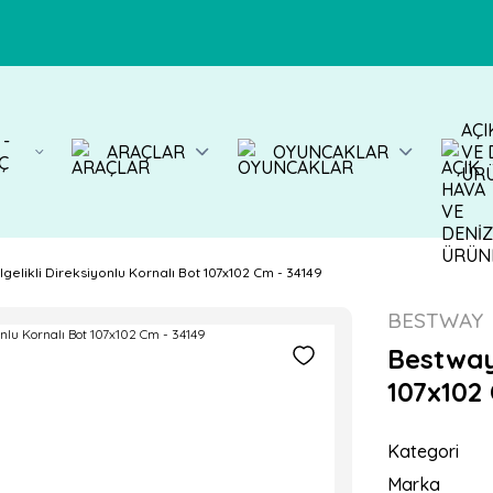
AÇI
 -
ARAÇLAR
OYUNCAKLAR
VE 
Ç
ÜR
gelikli Direksiyonlu Kornalı Bot 107x102 Cm - 34149
BESTWAY
Bestway 
107x102 
Kategori
Marka