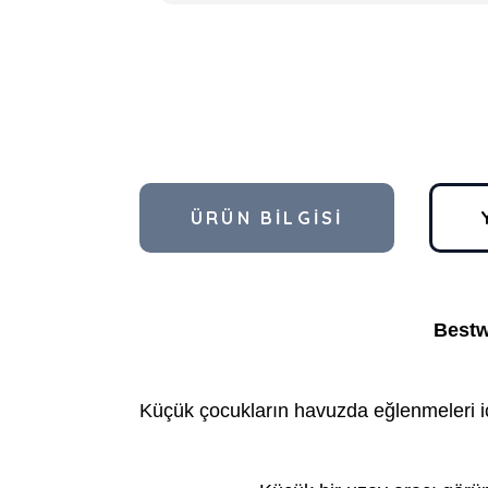
ÜRÜN BILGISI
Bestw
Küçük çocukların havuzda eğlenmeleri içi